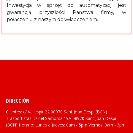
Inwestycja w sprzęt do automatyzacji jest
gwarancją przyszłości Państwa firmy, w
połączeniu z naszym doświadczeniem.
DIRECCIÓN
Clientes: c/ Vallespir 22 08970 Sant Joan Despí (BCN)
Trasportistas: c/ del Samontà 19A 08970 Sant Joan Despí
(BCN) Horario: Lunes a Jueves: 8am - 5pm Viernes: 8am - 3pm