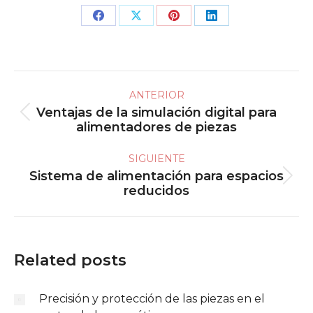
Share
Share
Share
Share
on
on
on
on
Facebook
X
Pinterest
LinkedIn
Navegación
ANTERIOR
entre
Ventajas de la simulación digital para
Publicación
publicaciones
alimentadores de piezas
anterior:
SIGUIENTE
Sistema de alimentación para espacios
Publicación
reducidos
siguiente:
Related posts
Precisión y protección de las piezas en el