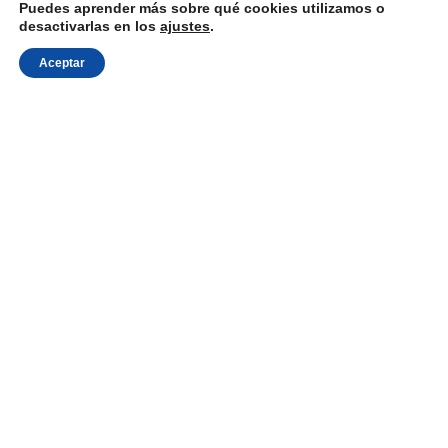
Puedes aprender más sobre qué cookies utilizamos o
desactivarlas en los
ajustes
.
Aceptar
Sistemas de
alimentación
El equipo de RNA Vibrant tiene el conocimiento
técnico y la experiencia para desarrollar los
proyectos más exigentes y desafiantes, desde el
concepto hasta un
sistema de alimentación
automatizado
completamente puesto en
funcionamiento. Con nuestra amplia cartera de
equipos estándar a su disposición, RNA Vibrant
fabricará un
sistema automatizado
personalizado
que se adapte a sus requisitos y