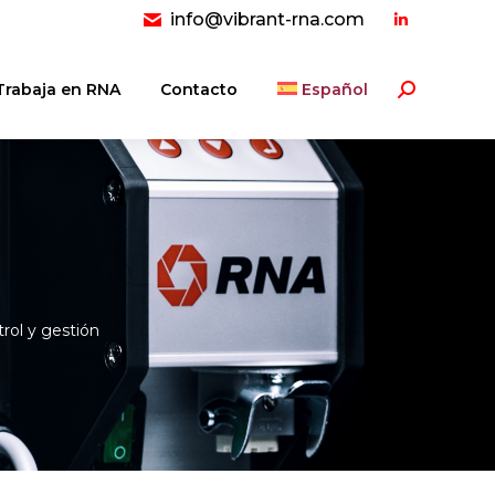
info@vibrant-rna.com
Linkedin
page
opens
Trabaja en RNA
Contacto
Español
Buscar:
in
new
window
rol y gestión