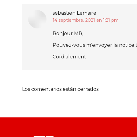
sébastien Lemaire
14 septiembre, 2021 en 1:21 pm
dice:
Bonjour MR,
Pouvez-vous m’envoyer la notice 
Cordialement
Los comentarios están cerrados