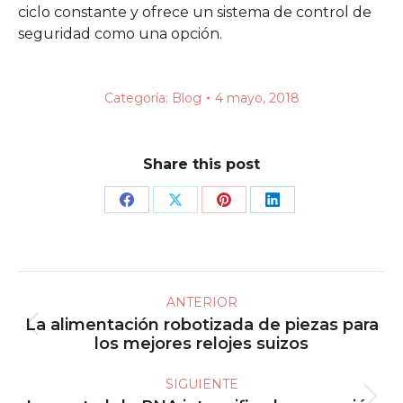
ciclo constante y ofrece un sistema de control de
seguridad como una opción.
Categoría:
Blog
4 mayo, 2018
Share this post
Share
Share
Share
Share
on
on
on
on
Facebook
X
Pinterest
LinkedIn
Navegación
ANTERIOR
entre
La alimentación robotizada de piezas para
Publicación
publicaciones
los mejores relojes suizos
anterior:
SIGUIENTE