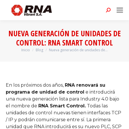
Buscar:
NUEVA GENERACIÓN DE UNIDADES DE
CONTROL: RNA SMART CONTROL
Inicio
Blog
Nueva generación de unidades de…
Estás aquí:
En los próximos dos años,
RNA renovará su
programa de unidad de control
e introducirá
una nueva generación lista para Industry 4.0 bajo
el nombre de
RNA Smart Control.
Todas las
unidades de control nuevas tienen interfaces TCP
/ IP y podrán comunicarse entre sí. La primera
unidad que RNA introducirá es su nuevo PLC, SCP