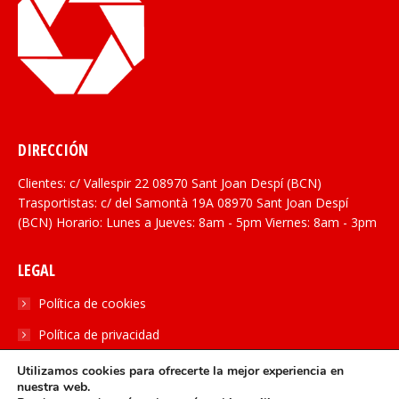
DIRECCIÓN
Clientes: c/ Vallespir 22 08970 Sant Joan Despí (BCN)
Trasportistas: c/ del Samontà 19A 08970 Sant Joan Despí
(BCN) Horario: Lunes a Jueves: 8am - 5pm Viernes: 8am - 3pm
LEGAL
Política de cookies
Política de privacidad
Utilizamos cookies para ofrecerte la mejor experiencia en
SOCIAL
nuestra web.