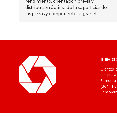
rendimiento, orientación previa y
distribución óptima de la superficies de
las piezas y componentes a granel. …
DIRECCI
Clientes: 
Despí (BC
Samontà 
(BCN) Hor
5pm Vier