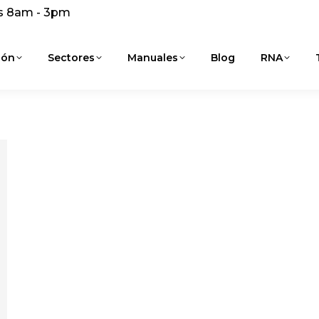
s 8am - 3pm
ión
Sectores
Manuales
Blog
RNA