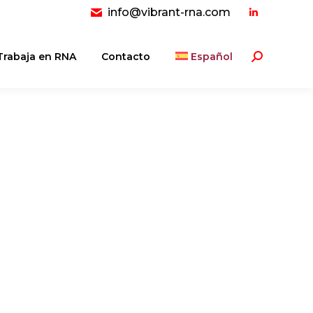
info@vibrant-rna.com
Linkedin
page
opens
Trabaja en RNA
Contacto
Español
Buscar:
in
new
window