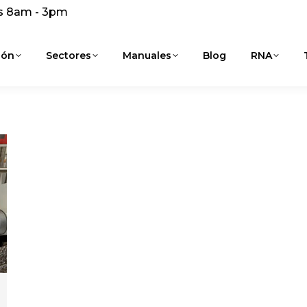
s 8am - 3pm
ión
Sectores
Manuales
Blog
RNA