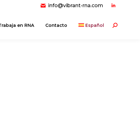
info@vibrant-rna.com
Linkedin
page
opens
Trabaja en RNA
Contacto
Español
Buscar:
in
new
window