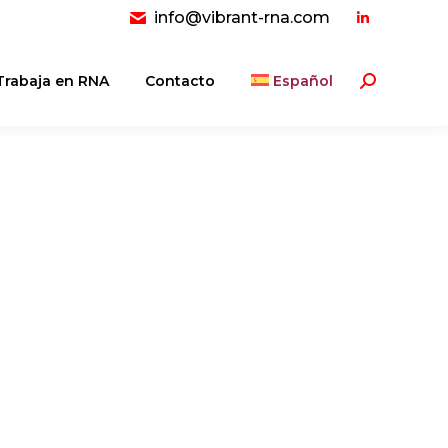
info@vibrant-rna.com
Linkedin
page
opens
Trabaja en RNA
Contacto
Español
Buscar:
in
new
window