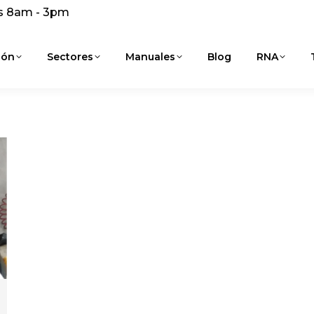
s 8am - 3pm
ión
Sectores
Manuales
Blog
RNA