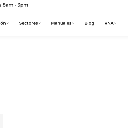
s 8am - 3pm
ión
Sectores
Manuales
Blog
RNA