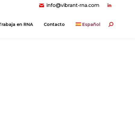
info@vibrant-rna.com
Linkedin
page
opens
Trabaja en RNA
Contacto
Español
Buscar:
in
new
window