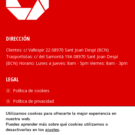
DIRECCIÓN
Clientes: c/ Vallespir 22 08970 Sant Joan Despí (BCN)
Trasportistas: c/ del Samontà 19A 08970 Sant Joan Despí
(BCN) Horario: Lunes a Jueves: 8am - 5pm Viernes: 8am - 3pm
LEGAL
Política de cookies
Política de privacidad
Utilizamos cookies para ofrecerte la mejor experiencia en
SOCIAL
nuestra web.
Puedes aprender más sobre qué cookies utilizamos o
Encuéntranos en:
desactivarlas en los
ajustes
.
Linkedin