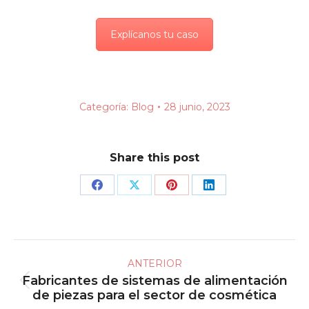
Explícanos tu caso
Categoría:
Blog
28 junio, 2023
Share this post
Share
Share
Share
Share
on
on
on
on
Facebook
X
Pinterest
LinkedIn
Navegación
ANTERIOR
entre
Fabricantes de sistemas de alimentación
Publicación
publicaciones
de piezas para el sector de cosmética
anterior: