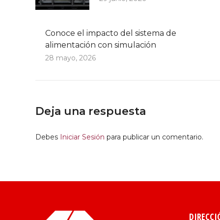
Conoce el impacto del sistema de
alimentación con simulación
28 mayo, 2026
Deja una respuesta
Debes
Iniciar Sesión
para publicar un comentario.
DIRECCI