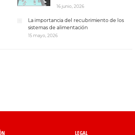
16 junio, 2026
La importancia del recubrimiento de los
sistemas de alimentación
15 mayo, 2026
ÓN
LEGAL