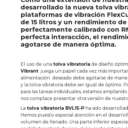
desarrollado la nueva tolva vib
plataformas de vibración Flex
de 15 litros y un rendimiento 
perfectamente calibrado con RN
perfecta interacción, el rendi
agotarse de manera óptima.
El uso de una
tolva vibratoria
de diseño óptim
Vibrant
juega un papel cada vez más importan
alimentación deseado debe agotarse de manera 
y la tolva vibratoria debe ser igual de óptimo. P
para las tareas individuales, estamos amplian
nos complace presentar otra versión de nuestra t
La
tolva vibratoria BVL15-P
ha sido desarrolla
Hemos puesto especial atención en el desarrol
volumen de llenado. Una parte inferior especia