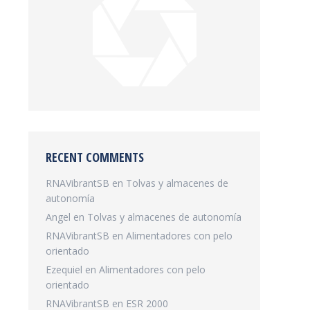
RECENT COMMENTS
RNAVibrantSB
en
Tolvas y almacenes de
autonomía
Angel
en
Tolvas y almacenes de autonomía
RNAVibrantSB
en
Alimentadores con pelo
orientado
Ezequiel
en
Alimentadores con pelo
orientado
RNAVibrantSB
en
ESR 2000