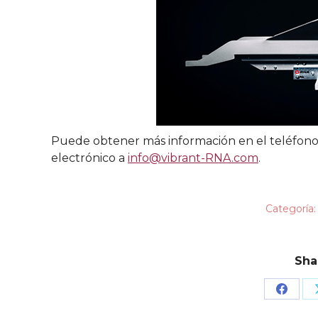
Puede obtener más información en el teléfono 
electrónico a
info@vibrant-RNA.com
.
Categoría
Sha
Share