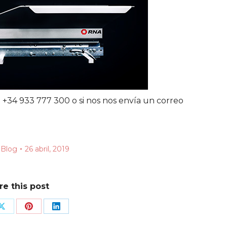
+34 933 777 300 o si nos nos envía un correo
:
Blog
26 abril, 2019
re this post
Share
Share
Share