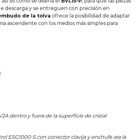
Y así es como se diseña el
BVL15-P
, para que las piezas
de descarga y se entreguen con precisión en
embudo de la tolva
ofrece la posibilidad de adaptar
ma ascendente con los medios más simples para
s
 y fuera de la superficie de cristal
S con conector clavija y enchufe ara la