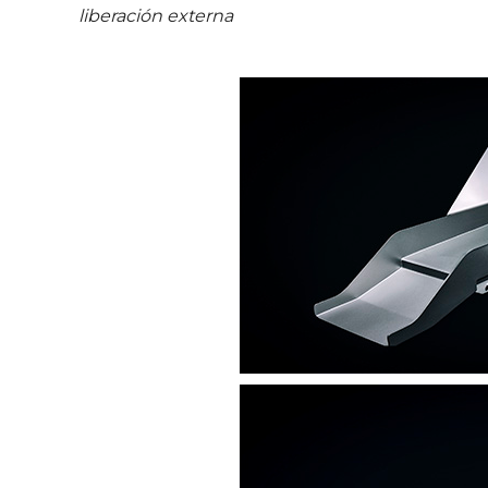
liberación externa