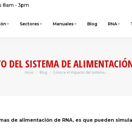
s 8am - 3pm
ión
Sectores
Manuales
Blog
RNA
TO DEL SISTEMA DE ALIMENTACIÓ
Inicio
Blog
Conoce el impacto del sistema…
Estás aquí:
temas de alimentación de RNA, es que pueden simula