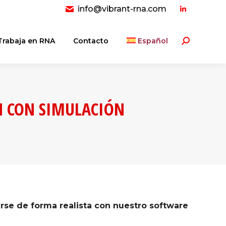
info@vibrant-rna.com
Linkedin
page
opens
Trabaja en RNA
Contacto
Español
Buscar:
in
new
window
N CON SIMULACIÓN
rse de forma realista con nuestro software