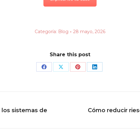
Categoría:
Blog
28 mayo, 2026
Share this post
Share
Share
Share
Share
on
on
on
on
Facebook
X
Pinterest
LinkedIn
 los sistemas de
Cómo reducir rie
Publicación
siguiente: