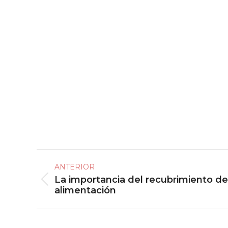
Navegación
ANTERIOR
entre
La importancia del recubrimiento de
Publicación
publicaciones
alimentación
anterior: