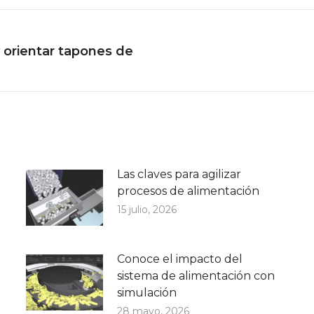
Facebook
X
Pinterest
LinkedIn
y orientar tapones de
Publicación
siguiente:
Las claves para agilizar
procesos de alimentación
15 julio, 2026
Conoce el impacto del
sistema de alimentación con
simulación
28 mayo, 2026