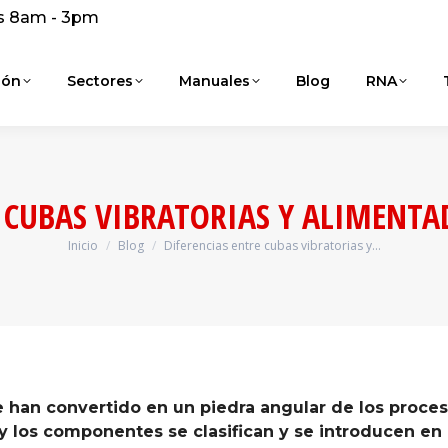
s 8am - 3pm
ión
Sectores
Manuales
Blog
RNA
E CUBAS VIBRATORIAS Y ALIMENTA
Inicio
Blog
Diferencias entre cubas vibratorias y…
Estás aquí:
e han convertido en un piedra angular de los proce
y los componentes se clasifican y se introducen en 