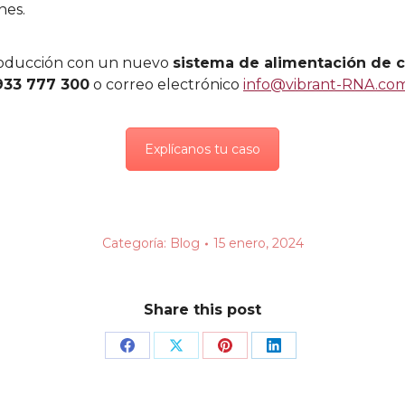
nes.
 producción con un nuevo
sistema de alimentación de c
933 777 300
o correo electrónico
info@vibrant-RNA.co
Explícanos tu caso
Categoría:
Blog
15 enero, 2024
Share this post
Share
Share
Share
Share
on
on
on
on