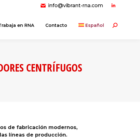
info@vibrant-rna.com
Linkedin
page
opens
Trabaja en RNA
Contacto
Español
Buscar:
in
new
window
DORES CENTRÍFUGOS
sos de fabricación modernos,
las líneas de producción.