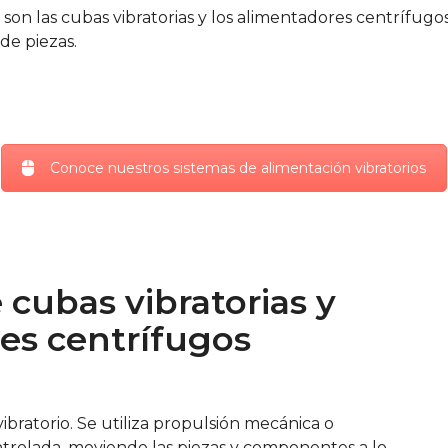
son las cubas vibratorias y los alimentadores centrífugos
de piezas.
Conoce nuestros sistemas de alimentación vibratorios
 cubas vibratorias y
es centrífugos
vibratorio. Se utiliza propulsión mecánica o
trolada, moviendo las piezas y componentes a lo