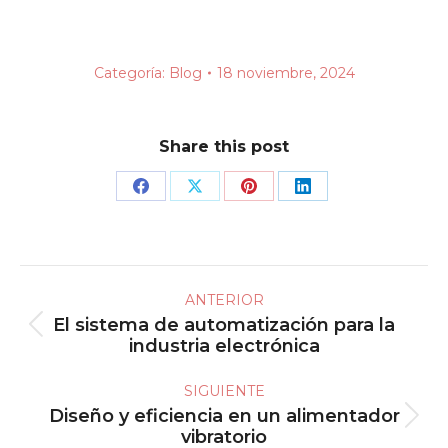
Categoría:
Blog
18 noviembre, 2024
Share this post
Share
Share
Share
Share
on
on
on
on
Facebook
X
Pinterest
LinkedIn
Navegación
ANTERIOR
entre
El sistema de automatización para la
Publicación
publicaciones
industria electrónica
anterior:
SIGUIENTE
Diseño y eficiencia en un alimentador
Publicación
vibratorio