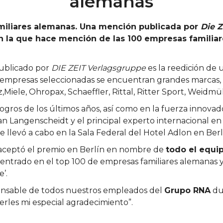
alemanas
amiliares alemanas. Una mención publicada por
Die Z
en la que hace mención de las 100 empresas familia
publicado por
DIE ZEIT Verlagsgruppe
es la reedición de 
s empresas seleccionadas se encuentran grandes marcas, 
,Miele, Ohropax, Schaeffler, Rittal, Ritter Sport, Weidmü
 logros de los últimos años, así como en la fuerza innovad
rian Langenscheidt y el principal experto internacional en
se llevó a cabo en la Sala Federal del Hotel Adlon en Ber
 aceptó el premio en Berlín en nombre de
todo el equi
trado en el top 100 de empresas familiares alemanas y 
’.
ncansable de todos nuestros empleados del
Grupo RNA
du
erles mi especial agradecimiento”.