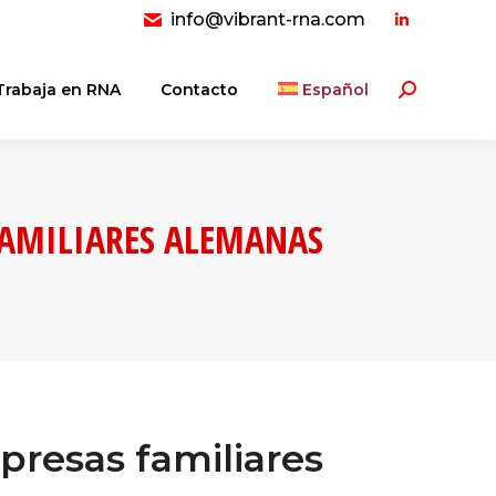
info@vibrant-rna.com
Linkedin
page
opens
Trabaja en RNA
Contacto
Español
Buscar:
in
new
window
FAMILIARES ALEMANAS
presas familiares