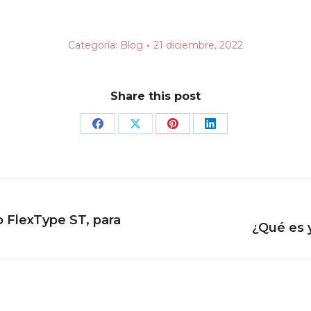
Categoría:
Blog
21 diciembre, 2022
Share this post
Share
Share
Share
Share
on
on
on
on
Facebook
X
Pinterest
LinkedIn
 FlexType ST, para
Publicación
¿Qué es 
siguiente: