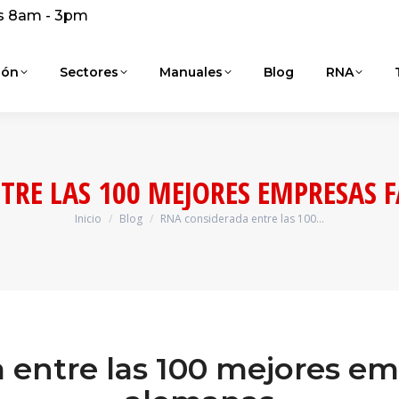
s 8am - 3pm
ión
Sectores
Manuales
Blog
RNA
TRE LAS 100 MEJORES EMPRESAS 
Inicio
Blog
RNA considerada entre las 100…
Estás aquí:
entre las 100 mejores em