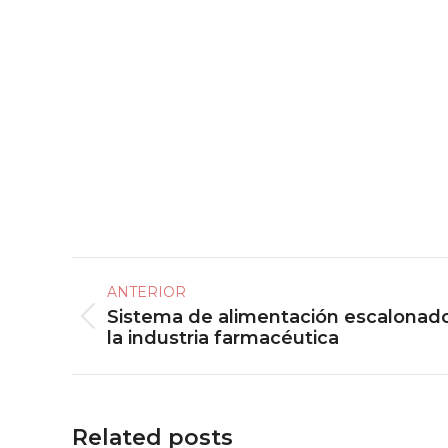
Navegación
ANTERIOR
entre
Sistema de alimentación escalonado
Publicación
publicaciones
la industria farmacéutica
anterior:
Related posts