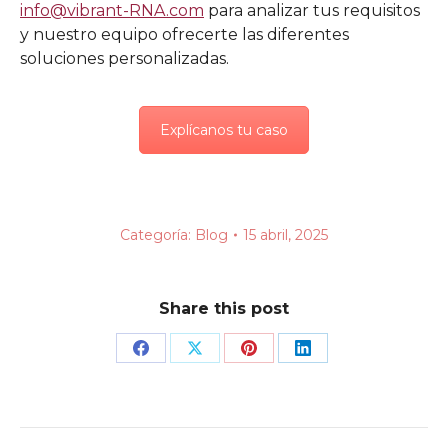
info@vibrant-RNA.com
para analizar tus requisitos
y nuestro equipo ofrecerte las diferentes
soluciones personalizadas.
Explícanos tu caso
Categoría:
Blog
15 abril, 2025
Share this post
Share
Share
Share
Share
on
on
on
on
Facebook
X
Pinterest
LinkedIn
Navegación