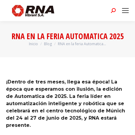
Buscar:
RNA EN LA FERIA AUTOMATICA 2025
Inicio
Blog
RNA en la feria Automatica…
Estás aquí:
¡Dentro de tres meses, llega esa época! La
época que esperamos con ilusión, la edición
de Automatica de 2025. La feria líder en
automatización inteligente y robótica que se
celebrará en el centro tecnológico de Múnich
del 24 al 27 de junio de 2025, y RNA estará
presente.