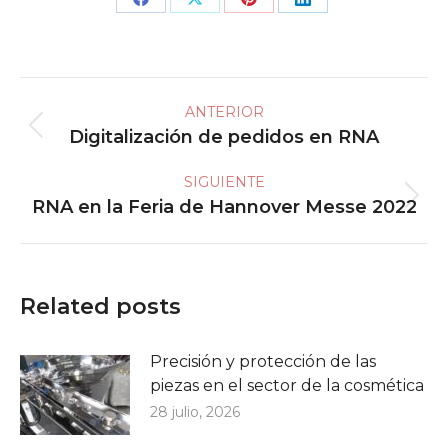
Share
Share
Share
Share
on
on
on
on
Facebook
X
Pinterest
LinkedIn
Navegación
ANTERIOR
entre
Digitalización de pedidos en RNA
Publicación
publicaciones
anterior:
SIGUIENTE
RNA en la Feria de Hannover Messe 2022
Publicación
siguiente:
Related posts
Precisión y protección de las
piezas en el sector de la cosmética
28 julio, 2026