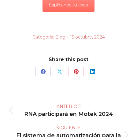
Explícanos tu caso
Categoría:
Blog
15 octubre, 2024
Share this post
Share
Share
Share
Share
on
on
on
on
Facebook
X
Pinterest
LinkedIn
Navegación
ANTERIOR
entre
RNA participará en Motek 2024
Publicación
publicaciones
anterior:
SIGUIENTE
El sistema de automatización para la