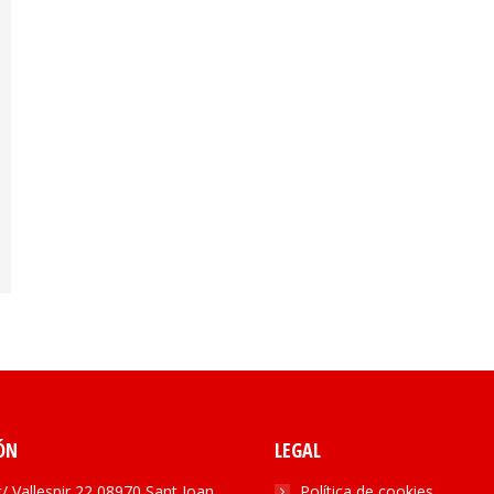
ÓN
LEGAL
c/ Vallespir 22 08970 Sant Joan
Política de cookies