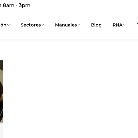
s 8am - 3pm
ión
Sectores
Manuales
Blog
RNA