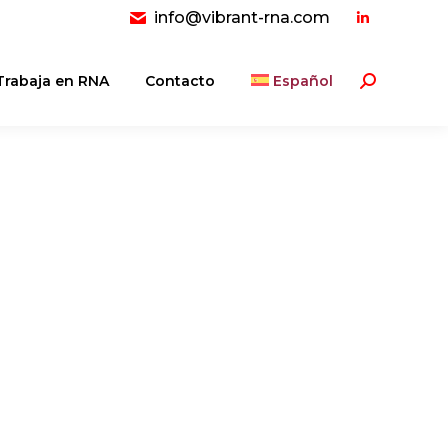
info@vibrant-rna.com
Linkedin
page
opens
Trabaja en RNA
Contacto
Español
Buscar:
in
new
window