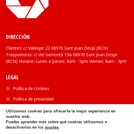
DIRECCIÓN
Clientes: c/ Vallespir 22 08970 Sant Joan Despí (BCN)
Trasportistas: c/ del Samontà 19A 08970 Sant Joan Despí
(BCN) Horario: Lunes a Jueves: 8am - 5pm Viernes: 8am - 3pm
LEGAL
Política de cookies
Política de privacidad
Utilizamos cookies para ofrecerte la mejor experiencia en
SOCIAL
nuestra web.
Puedes aprender más sobre qué cookies utilizamos o
Encuéntranos en:
desactivarlas en los
ajustes
.
Linkedin