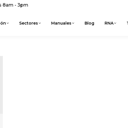
s 8am - 3pm
ión
Sectores
Manuales
Blog
RNA