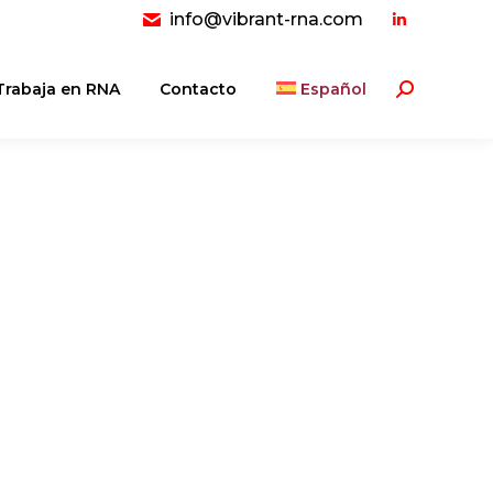
info@vibrant-rna.com
Linkedin
page
opens
Trabaja en RNA
Contacto
Español
Buscar:
in
new
window