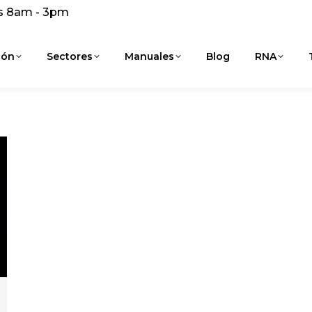
s 8am - 3pm
ión
Sectores
Manuales
Blog
RNA