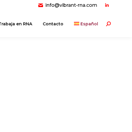
info@vibrant-rna.com
Linkedin
page
opens
Trabaja en RNA
Contacto
Español
Buscar:
in
new
window