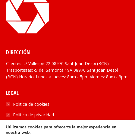
DIRECCIÓN
Clientes: c/ Vallespir 22 08970 Sant Joan Despí (BCN)
Trasportistas: c/ del Samontà 19A 08970 Sant Joan Despí
(BCN) Horario: Lunes a Jueves: 8am - 5pm Viernes: 8am - 3pm
LEGAL
Política de cookies
Política de privacidad
Utilizamos cookies para ofrecerte la mejor experiencia en
SOCIAL
nuestra web.