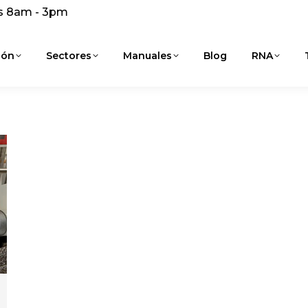
s 8am - 3pm
ión
Sectores
Manuales
Blog
RNA