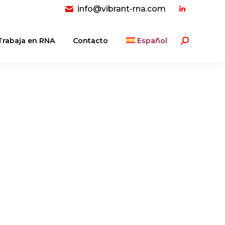
info@vibrant-rna.com
Linkedin
page
opens
Trabaja en RNA
Contacto
Español
Buscar:
in
new
window