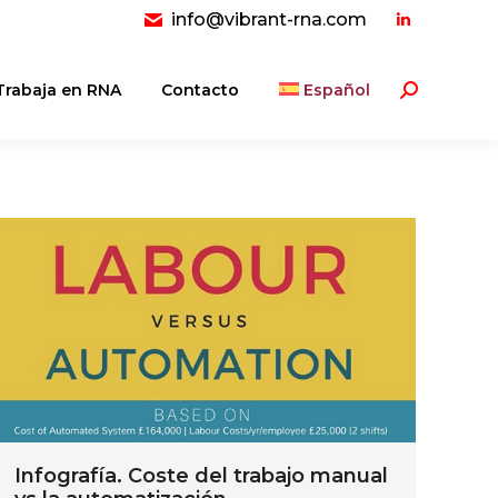
info@vibrant-rna.com
Linkedin
page
opens
Trabaja en RNA
Contacto
Español
Buscar:
in
new
window
Infografía. Coste del trabajo manual